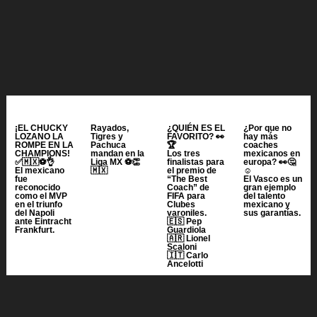
¡EL CHUCKY
Rayados,
¿QUIÉN ES EL
¿Por que no
LOZANO LA
Tigres y
FAVORITO? 👀
hay más
ROMPE EN LA
Pachuca
🏆
coaches
CHAMPIONS!
mandan en la
Los tres
mexicanos en
✅🇲🇽⚽️👌
Liga MX ⚽️👏
finalistas para
europa? 👀🤔
El mexicano
🇲🇽
el premio de
☺️
fue
“The Best
El Vasco es un
reconocido
Coach” de
gran ejemplo
como el MVP
FIFA para
del talento
en el triunfo
Clubes
mexicano y
del Napoli
varoniles.
sus garantías.
ante Eintracht
🇪🇸 Pep
Frankfurt.
Guardiola
🇦🇷 Lionel
Scaloni
🇮🇹 Carlo
Ancelotti